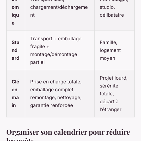
om
chargement/déchargeme
studio,
iqu
nt
célibataire
e
Transport + emballage
Sta
Famille,
fragile +
nd
logement
montage/démontage
ard
moyen
partiel
Projet lourd,
Clé
Prise en charge totale,
sérénité
en
emballage complet,
totale,
ma
remontage, nettoyage,
départ à
in
garantie renforcée
l’étranger
Organiser son calendrier pour réduire
les coûts