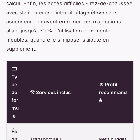
calcul. Enfin, les accès difficiles - rez-de-chaussée
avec stationnement interdit, étage élevé sans
ascenseur - peuvent entraîner des majorations
allant jusqu’à 30 %. L’utilisation d’un monte-
meubles, quand elle s’impose, s’ajoute en
supplément.
🗂️
Ty
pe
🎯 Profil
de
🛠️ Services inclus
recommand
for
é
mu
le
Éc
on
Transport seul,
Petit budget,